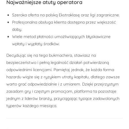
Najważniejsze atuty operatora
Szeroka oferta na polską Ekstraklasę oraz ligi zagraniczne.
Profesjonalna obsługa klienta dostępna przez większość
doby.
Wiele metod płatności umożliwiających błyskawiczne
wpłaty i wypłaty środków.
Decydując się na tego bukmachera, stawiasz na
bezpieczeństwo i pełną legalność działań potwierdzoną
odpowiednimi licencjami. Pamiętaj jednak, że każda forma
hazardu wiąże się z ryzykiem utraty kapitału, dlatego zawsze
warto grać odpowiedzialnie i z umiarem. Dzięki przejrzystym
zasadom gry i częstym promocjom, platforma ta pozostaje
jednym z liderów branży, przyciągając tysiące zadowolonych
typerów każdego miesiąca.