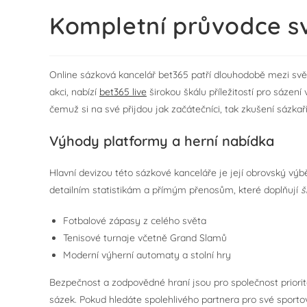
Kompletní průvodce s
Online sázková kancelář bet365 patří dlouhodobě mezi světo
akci, nabízí
bet365 live
širokou škálu příležitostí pro sázení
čemuž si na své přijdou jak začátečníci, tak zkušení sázkař
Výhody platformy a herní nabídka
Hlavní devizou této sázkové kanceláře je její obrovský výbě
detailním statistikám a přímým přenosům, které doplňují
š
Fotbalové zápasy z celého světa
Tenisové turnaje včetně Grand Slamů
Moderní výherní automaty a stolní hry
Bezpečnost a zodpovědné hraní jsou pro společnost priorito
sázek. Pokud hledáte spolehlivého partnera pro své sportovn