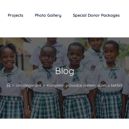
Projects
Photo Gallery
Special Donor Packages
Blog
>
Uncategorized
>
Kompletní průvodce světem sázek u bet365