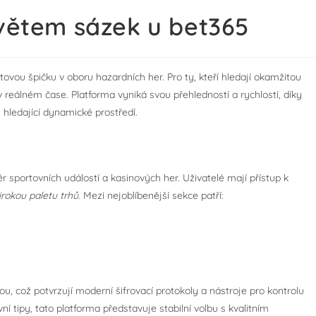
větem sázek u bet365
vou špičku v oboru hazardních her. Pro ty, kteří hledají okamžitou
 v reálném čase. Platforma vyniká svou přehledností a rychlostí, díky
i hledající dynamické prostředí.
r sportovních událostí a kasinových her. Uživatelé mají přístup k
irokou paletu trhů
. Mezi nejoblíbenější sekce patří:
u, což potvrzují moderní šifrovací protokoly a nástroje pro kontrolu
í tipy, tato platforma představuje stabilní volbu s kvalitním