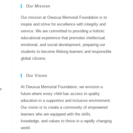
Our Mission
Our mission at Owusua Memorial Foundation is to
inspire and strive for excellence with integrity and
service. We are committed to providing a holistic
educational experience that promotes intellectual,
emotional, and social development, preparing our
students to become lifelong learners and responsible
global citizens.
Our Vision
At Owusua Memorial Foundation, we envision a
e
future where every child has access to quality
education in a supportive and inclusive environment.
Our vision is to create a community of empowered
learners who are equipped with the skills,
knowledge, and values to thrive in a rapidly changing
world.