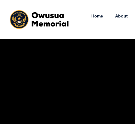
Home
About