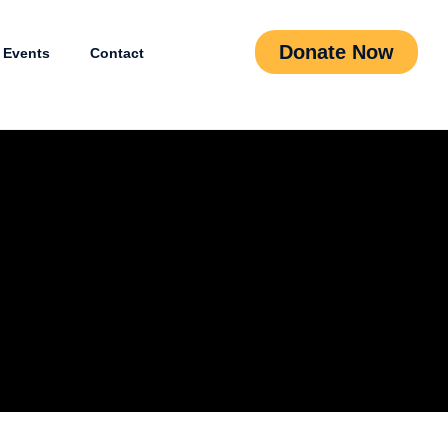
Donate Now
Events
Contact